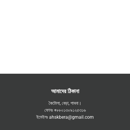
আমাদের ঠিকানা
কৈটোলা, বেড়া, পাবনা।
ফোনঃ +৮৮০১৩০৯১২৫৩১৬
ইমেইলঃ ahskbera@gmail.com