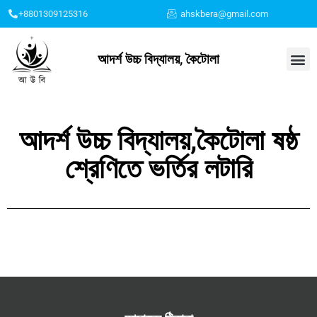
+8801309125316
ahskbera@gmail.com
আদর্শ উচ্চ বিদ্যালয়, কৈটোলা
আমাদের কথা
শিক্ষার্থীদের তথ্য
সুবর্ণজয়ন্তী কর্ণার
ফটো গ্যালারী
আদর্শ উচ্চ বিদ্যালয়,কৈটোলা ষষ্ঠ
শ্রেণিতে ভর্তির লটারি